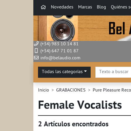
Ir al contenido principal de la página
Ir
Novedades
Marcas
Blog
Quiénes 
a
la
página
de
inicio
(+34) 983 10 14 81
(+34) 647 71 01 87
info@belaudio.com
Buscar
Todas las categorías
Inicio
GRABACIONES
Pure Pleasure Rec
Female Vocalists
2 Artículos encontrados