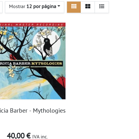
Ver
Ver
Mostrar
12 por página
detalle
listado
icia Barber - Mythologies
40,00 €
IVA inc.