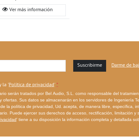
Ver más información
Suscribirme
Darme de ba
y la '
Política de privacidad
'
*
rio serán tratados por Bel Audio, S.L. como responsable del tratamien
ofertas. Sus datos se almacenarán en los servidores de Ingeniería Tec
de la política de privacidad, Ud. acepta, de manera libre, específica,
ario. Puede ejercer sus derechos de acceso, rectificación, limitación y
rivacidad
' tiene a su disposición la información completa y detallada so