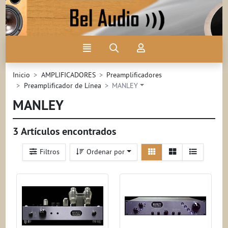
Ir al contenido principal de la página
Menú
Búsqueda
Mi
cuenta
Inicio
AMPLIFICADORES
Preamplificadores
Preamplificador de Línea
MANLEY
MANLEY
3 Artículos encontrados
Ver
Ver
Filtros
Ordenar por
detalle
listado