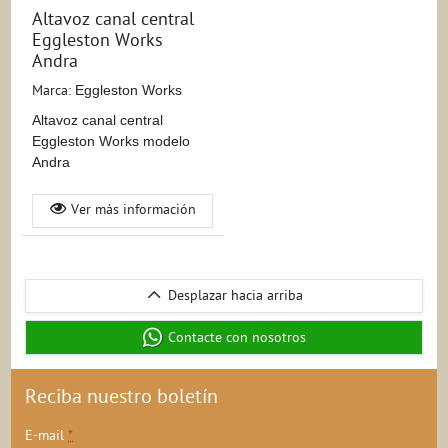
Altavoz canal central
Eggleston Works
Andra
Marca:
Eggleston Works
Altavoz canal central
Eggleston Works modelo
Andra
Ver más información
Desplazar
Desplazar hacia arriba
hacia
arriba
Contacte con nosotros
Reciba nuestro boletín
E-mail
*