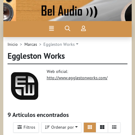
Ir al contenido principal de la página
Menú
Búsqueda
Mi
cuenta
Inicio
Marcas
Eggleston Works
Eggleston Works
Web oficial:
http://www.egglestonworks.com/
9 Artículos encontrados
Ver
Ver
Filtros
Ordenar por
detalle
listado