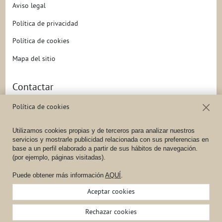
Aviso legal
Política de privacidad
Política de cookies
Mapa del sitio
Contactar
Dirección
C/ Federica Montseny, 16
Política de cookies
47140
Laguna de Duero
(
(VALLADOLID) - España
),
España
Utilizamos cookies propias y de terceros para analizar nuestros
Teléfono
(+34) 983 10 14 81
/
(+34) 647 71 01 87
servicios y mostrarle publicidad relacionada con sus preferencias en
base a un perfil elaborado a partir de sus hábitos de navegación.
Móvil
(+34) 647 71 01 87
(por ejemplo, páginas visitadas).
E-
info@belaudio.com
Puede obtener más información
AQUÍ
.
mail
Aceptar cookies
Creado con Atnova Shop
Rechazar cookies