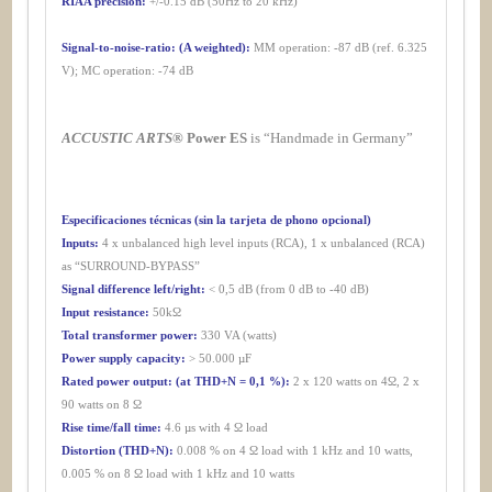
RIAA precision:
+/-0.15 dB (50Hz to 20 kHz)
Signal-to-noise-ratio: (A weighted):
MM operation: -87 dB (ref. 6.325
V); MC operation: -74 dB
ACCUSTIC ARTS®
Power ES
is “Handmade in Germany”
Especificaciones técnicas (sin la tarjeta de phono opcional)
Inputs:
4 x unbalanced high level inputs (RCA), 1 x unbalanced (RCA)
as “SURROUND-BYPASS”
Signal difference left/right:
< 0,5 dB (from 0 dB to -40 dB)
Input resistance:
50kΩ
Total transformer power:
330 VA (watts)
Power supply capacity:
> 50.000 µF
Rated power output: (at THD+N = 0,1 %):
2 x 120 watts on 4Ω, 2 x
90 watts on 8 Ω
Rise time/fall time:
4.6 µs with 4 Ω load
Distortion (THD+N):
0.008 % on 4 Ω load with 1 kHz and 10 watts,
0.005 % on 8 Ω load with 1 kHz and 10 watts