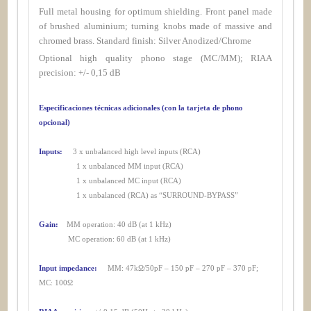
Full metal housing for optimum shielding. Front panel made
of brushed aluminium; turning knobs made of massive and
chromed brass. Standard finish: Silver Anodized/Chrome
Optional high quality phono stage (MC/MM); RIAA
precision: +/- 0,15 dB
Especificaciones técnicas adicionales (con la tarjeta de phono
opcional)
Inputs:
3 x unbalanced high level inputs (RCA)
1 x unbalanced MM input (RCA)
1 x unbalanced MC input (RCA)
1 x unbalanced (RCA) as “SURROUND-BYPASS”
Gain:
MM operation: 40 dB (at 1 kHz)
MC operation: 60 dB (at 1 kHz)
Input impedance:
MM: 47kΩ/50pF – 150 pF – 270 pF – 370 pF;
MC: 100Ω