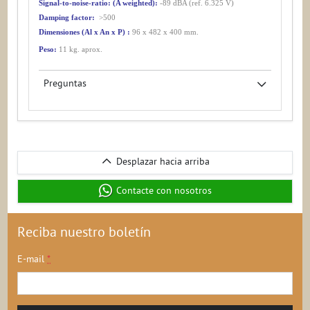
Signal-to-noise-ratio: (A weighted):
-89 dBA (ref. 6.325 V)
Damping factor:
>500
Dimensiones (Al x An x P) :
96 x 482 x 400 mm.
Peso:
11 kg. aprox.
Preguntas
Desplazar
Desplazar hacia arriba
hacia
arriba
Contacte con nosotros
Reciba nuestro boletín
E-mail
*