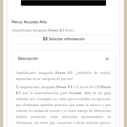
Marca:
Accustic Arts
Amplificador Integrado
Power ES
Series
Solicitar información
Descripción
Amplificador integrado
Power ES
: ¡Audiófilo de verdad,
superclase en su categoria de precios!
El amplificador integrado
Power ES
y el lector de CD
Player
ES
son la materialización para
Accustic Arts
de un gran
esfuerzo por conseguir un valor precio-calidad excepcional,
que demandan aquellas personas que aman la música y que
valoran la calidad de sonido y el buen trabajo de fabricación
(ambos productos están fabricados genuinamente en
Alemania), sin tener que renunciar a dicha relación precio-