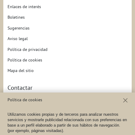
Enlaces de interés
Boletines
Sugerencias
Aviso legal
Política de privacidad
Política de cookies
Mapa del sitio
Contactar
Dirección
C/ Federica Montseny, 16
Política de cookies
47140
Laguna de Duero
(
(VALLADOLID) - España
),
España
Utilizamos cookies propias y de terceros para analizar nuestros
Teléfono
(+34) 983 10 14 81
/
(+34) 647 71 01 87
servicios y mostrarle publicidad relacionada con sus preferencias en
base a un perfil elaborado a partir de sus hábitos de navegación.
Móvil
(+34) 647 71 01 87
(por ejemplo, páginas visitadas).