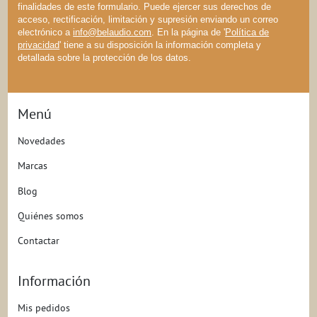
finalidades de este formulario. Puede ejercer sus derechos de
acceso, rectificación, limitación y supresión enviando un correo
electrónico a
info@belaudio.com
. En la página de '
Política de
privacidad
' tiene a su disposición la información completa y
detallada sobre la protección de los datos.
Menú
Novedades
Marcas
Blog
Quiénes somos
Contactar
Información
Mis pedidos