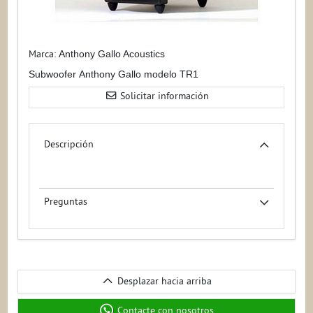
Marca:
Anthony Gallo Acoustics
Subwoofer Anthony Gallo modelo TR1
Solicitar información
Descripción
Preguntas
Desplazar
Desplazar hacia arriba
hacia
arriba
Contacte con nosotros