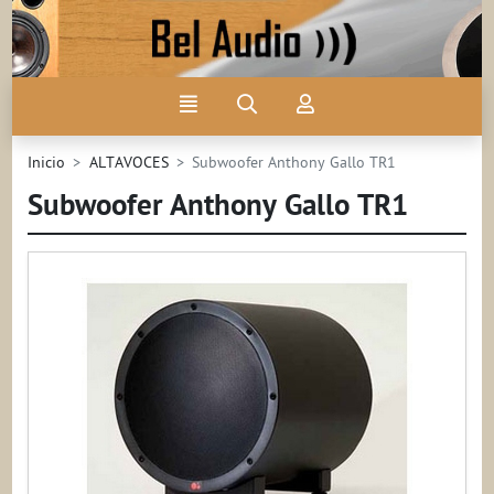
Ir al contenido principal de la página
Menú
Búsqueda
Mi
cuenta
Inicio
ALTAVOCES
Subwoofer Anthony Gallo TR1
Subwoofer Anthony Gallo TR1