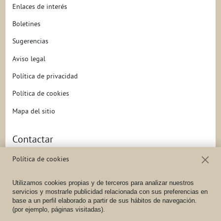
Enlaces de interés
Boletines
Sugerencias
Aviso legal
Política de privacidad
Política de cookies
Mapa del sitio
Contactar
Dirección
C/ Federica Montseny, 16
Política de cookies
47140
Laguna de Duero
(
(VALLADOLID) - España
),
España
Utilizamos cookies propias y de terceros para analizar nuestros
Teléfono
(+34) 983 10 14 81
/
(+34) 647 71 01 87
servicios y mostrarle publicidad relacionada con sus preferencias en
base a un perfil elaborado a partir de sus hábitos de navegación.
Móvil
(+34) 647 71 01 87
(por ejemplo, páginas visitadas).
E-
info@belaudio.com