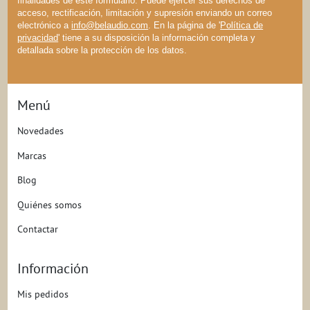
finalidades de este formulario. Puede ejercer sus derechos de
acceso, rectificación, limitación y supresión enviando un correo
electrónico a
info@belaudio.com
. En la página de '
Política de
privacidad
' tiene a su disposición la información completa y
detallada sobre la protección de los datos.
Menú
Novedades
Marcas
Blog
Quiénes somos
Contactar
Información
Mis pedidos