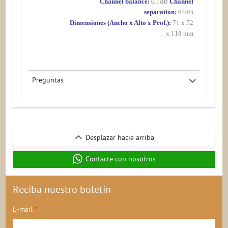
Channel balance:
0.1dB
Channel
separation:
64dB
Dimensiones (Ancho x Alto x Prof.):
71 x 72
x
118 mm
Preguntas
Desplazar
Desplazar hacia arriba
hacia
arriba
Contacte con nosotros
Reciba nuestro boletín
E-mail
*