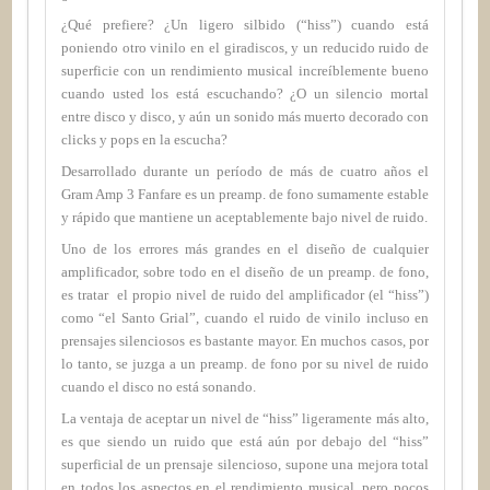
¿Qué prefiere? ¿Un ligero silbido (“hiss”) cuando está
poniendo otro vinilo en el giradiscos, y un reducido ruido de
superficie con un rendimiento musical increíblemente bueno
cuando usted los está escuchando? ¿O un silencio mortal
entre disco y disco, y aún un sonido más muerto decorado con
clicks y pops en la escucha?
Desarrollado durante un período de más de cuatro años el
Gram Amp 3 Fanfare es un preamp. de fono sumamente estable
y rápido que mantiene un aceptablemente bajo nivel de ruido.
Uno de los errores más grandes en el diseño de cualquier
amplificador, sobre todo en el diseño de un preamp. de fono,
es tratar
el propio nivel de ruido del amplificador (el “hiss”)
como “el Santo Grial”, cuando el ruido de vinilo incluso en
prensajes silenciosos es bastante mayor. En muchos casos, por
lo tanto, se juzga a un preamp. de fono por su nivel de ruido
cuando el disco no está sonando.
La ventaja de aceptar un nivel de “hiss” ligeramente más alto,
es que siendo un ruido que está aún por debajo del “hiss”
superficial de un prensaje silencioso, supone una mejora total
en todos los aspectos en el rendimiento musical, pero pocos