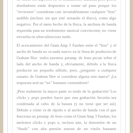
diseñadores están dispuestos a tomar tal paso porque los
“reviewers” consideran casi invariablemente cualquier “hiss”
audible (incluso sin que esté sonando el disco), como algo
negativo. Por el mero hecho de la física, la anchura de banda
requerida para un rendimiento musical convincente, no viene
envuelta en ultra-silencioso ruido.
El acercamiento del Gram Amp 3 Fanfare entre el “hiss” y el
ancho de banda no es nada nuevo en la línea de productos de
Graham Slee: todos nuestros preamp. de fono pecan sobre el
lado del ancho de banda y, obviamente, debido a la física
producen un pequeño silbido, pero, ¿pregunte a cualquier
usuario de Graham Slee si considera alguna otra marca? ¡La
respuesta será un “no” bastante contundente!
¡Pero realmente la mayor parte es ruido de la grabación! Los
clicks y pops pueden hacer que una grabación favorita sea
condenada al cubo de la basura (y no tiene que ser así).
Debido a cómo es de rápido o al ancho de banda con el que
funciona un preamp. de fono como el Gram Amp 3 Fanfare, los
molestos clicks y pops o, incluso aún, la distorsión de un
“finale” con alta presión sonora de un vinilo bastante