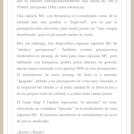
que se obtiene correspondientemente una salida de
240 a
954mV, utilizando 1kHz como referencia).
Una cápsula MC con frecuencia es considerada como de la
calidad más alta posible o “high-end”, por lo que el
preamplificador necesario para usarla puede ser “una compra
desorbitada” para el aficionado medio al vinilo.
Hoy sin embargo, hay disponibles algunas cápsulas MC de
“módico presupuesto”. También existen presupuestos
moderados en preamp. de fono para estas cápsulas MC, pero
hablando con franqueza, podría usted obtener, en general,
mucho mejor resultado con cápsulas MM en este presupuesto.
El rendimiento de estos preamp. de fono es a menudo
“apagado”, debido a un presupuesto de coste muy limitado, o
la ineptitud del diseño, o la mala calidad de la fabricación y
de los propios tests de calidad, o a todas estas causas juntas.
El Gram Amp 3 Fanfare representa “el mínimo” en coste
ofreciendo un verdadera “máximo” en el rendimiento de estas
cápsulas MC. Es bastante asombroso si consideramos su nivel
de precio moderado.
¿Ruido o Ruido?