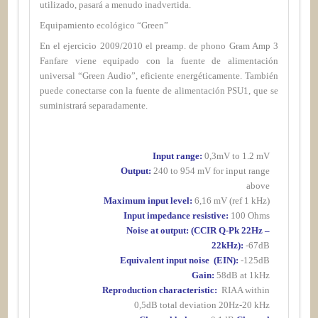
utilizado, pasará a menudo inadvertida.
Equipamiento ecológico “Green”
En el ejercicio 2009/2010 el preamp. de phono Gram Amp 3
Fanfare viene equipado con la fuente de alimentación
universal “Green Audio”, eficiente energéticamente. También
puede conectarse con la fuente de alimentación PSU1, que se
suministrará separadamente.
Input range:
0,3mV to 1.2 mV
Output:
240 to 954 mV for input range
above
Maximum input level:
6,16 mV (ref 1 kHz)
Input impedance resistive:
100 Ohms
Noise at output: (CCIR Q-Pk 22Hz –
22kHz):
-67dB
Equivalent input noise
(EIN):
-125dB
Gain:
58dB at 1kHz
Reproduction characteristic:
RIAA within
0,5dB total deviation 20Hz-20 kHz